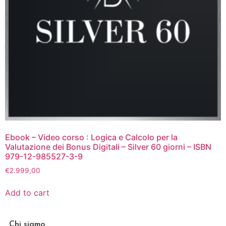
Ebook – Video corso : Logica e Calcolo per la
Valutazione dei Bonus Digitali – Silver 60 giorni – ISBN
979-12-985527-3-9
€
2.999,00
Add to cart
Chi siamo