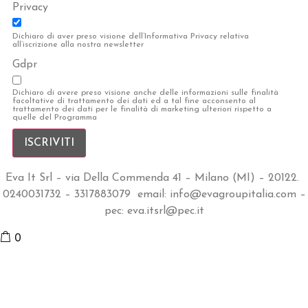
Privacy
Dichiaro di aver preso visione dell’Informativa Privacy relativa
all’iscrizione alla nostra newsletter
Gdpr
Dichiaro di avere preso visione anche delle informazioni sulle finalità
facoltative di trattamento dei dati ed a tal fine acconsento al
trattamento dei dati per le finalità di marketing ulteriori rispetto a
quelle del Programma
ISCRIVITI
Eva It Srl – via Della Commenda 41 – Milano (MI) – 20122.
0240031732 – 3317883079 email:
info@evagroupitalia.com –
pec: eva.itsrl@pec.it
0
Carrello
Il tuo carrello è vuoto
Torna allo
Shop