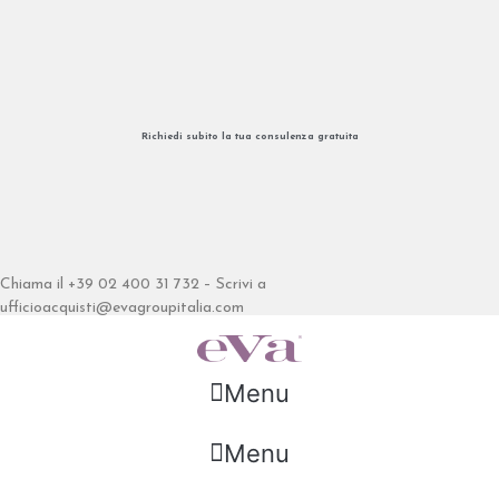
Vai
al
contenuto
Richiedi subito la tua consulenza gratuita
Chiama il +39 02 400 31 732 – Scrivi a
ufficioacquisti@evagroupitalia.com
Menu
Menu