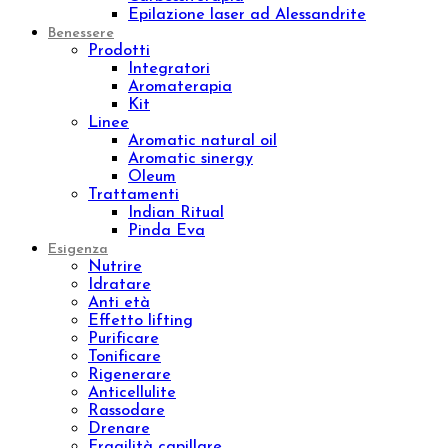
Bendaggi e Trattamenti
Kit corpo
Linee
Push-up
Remodeling
Sculpture
Osmo
Aromatic natural oil
Aromatic sinergy
Dust
Luxury body
Concentrated
Wrap remodeling
Slim
Trattamenti
Brossage H2O
Lissaggio
Sculpture Wrap
Wrap Dren Massage
Velashape
Carbossiterapia
Epilazione laser ad Alessandrite
Benessere
Prodotti
Integratori