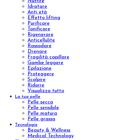
Brossage H2O
Lissaggio
Sculpture Wrap
Wrap Dren Massage
Velashape
Carbossiterapia
Epilazione laser ad Alessandrite
Benessere
Prodotti
Integratori
Aromaterapia
Kit
Linee
Aromatic natural oil
Aromatic sinergy
Oleum
Trattamenti
Indian Ritual
Pinda Eva
Esigenza
Nutrire
Idratare
Anti età
Effetto lifting
Purificare