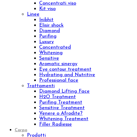
Beauty & Wellness
Medical Technology
Ebook e Video Corsi
ID 16301 – Sales Specialist da remoto
ID 15001 – Logica e Calcolo per la Valutazione
dei Bonus Digitali
Chroma Consulting
Marketplace
Ristorazione
Viso
Prodotti
Creme viso
Contorno occhi
Sieri viso
Lozioni viso
Detergenti viso
Maschere
Esfolianti viso
Oli nutrienti
Oli essenziali
Concentrati viso
Kit viso
Linee
Inibhit