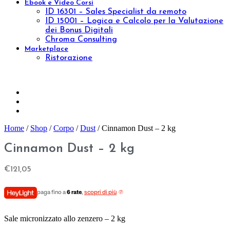
Tonificare
Rigenerare
Anticellulite
Rassodare
Drenare
Fragilità capillare
Gambe leggere
Epilazione
Proteggere
Scolpire
Ridurre
Visualizza tutto
La tua pelle
Pelle secca
Pelle sensibile
Pelle matura
Pelle grassa
Tecnologie
Beauty & Wellness
Medical Technology
Ebook e Video Corsi
ID 16301 – Sales Specialist da remoto
ID 15001 – Logica e Calcolo per la Valutazione
dei Bonus Digitali