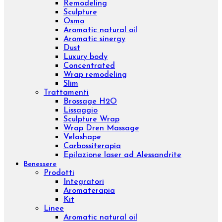
Eye contour treatment
Hydrating and Nutritive
Professional face
Trattamenti
Diamond Lifting Face
H2O Treatment
Purifing Treatment
Sensitive Treatment
Venere o Afrodite?
Whitening Treatment
Filler Radiesse
Corpo
Prodotti
Creme corpo
Esfolianti corpo
Oli corpo
Fanghi
Bendaggi e Trattamenti
Kit corpo
Linee
Push-up
Remodeling
Sculpture
Osmo
Aromatic natural oil