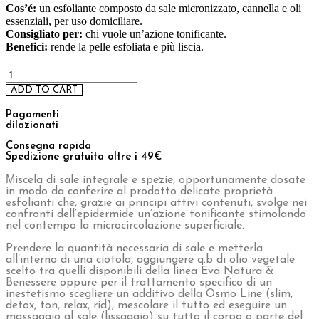
Chroma Consulting
Marketplace
Ristorazione
Home
/
Shop
/
Corpo
/
Dust
/ Cinnamon Dust – 2 kg
Cinnamon Dust – 2 kg
€
121,05
paga fino a
6 rate
,
scopri di più
Sale micronizzato allo zenzero – 2 kg
Cos’é:
un esfoliante composto da sale micronizzato, cannella e oli
essenziali, per uso domiciliare.
Consigliato per:
chi vuole un’azione tonificante.
Benefici:
rende la pelle esfoliata e più liscia.