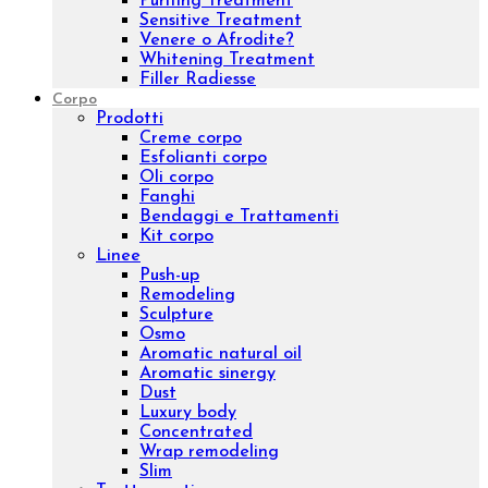
Oli nutrienti
Oli essenziali
Concentrati viso
Kit viso
Linee
Inibhit
Elisir shock
Diamond
Purifing
Luxury
Concentrated
Whitening
Sensitive
Aromatic sinergy
Eye contour treatment
Hydrating and Nutritive
Professional face
Trattamenti
Diamond Lifting Face
H2O Treatment
Purifing Treatment
Sensitive Treatment
Venere o Afrodite?
Whitening Treatment
Filler Radiesse