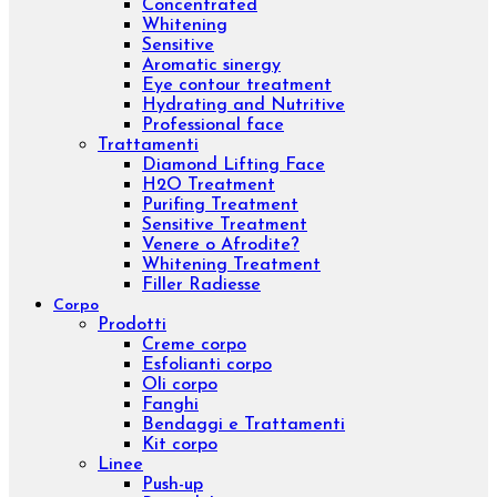
Viso
Prodotti
Creme viso
Contorno occhi
Sieri viso
Lozioni viso
Detergenti viso
Maschere
Esfolianti viso
Oli nutrienti
Oli essenziali
Concentrati viso
Kit viso
Linee
Inibhit
Elisir shock
Diamond
Purifing
Luxury
Concentrated
Whitening
Sensitive
Aromatic sinergy