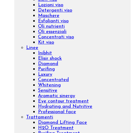
Chiama il +39 02 400 31 732 – Scrivi a
ufficioacquisti@evagroupitalia.com
Cerca
Account
Carrello
Menu
Cerca
Account
Carrello
Viso
Prodotti
Creme viso
Contorno occhi
Sieri viso
Lozioni viso
Detergenti viso
Maschere
Esfolianti viso