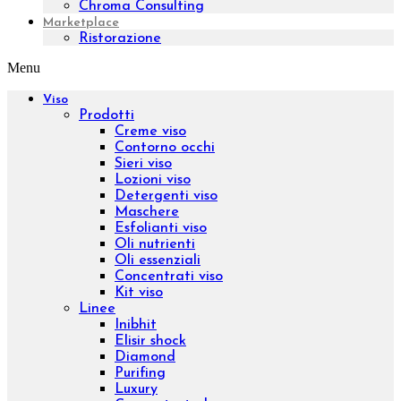
Rassodare
Drenare
Fragilità capillare
Gambe leggere
Epilazione
Proteggere
Scolpire
Ridurre
Visualizza tutto
La tua pelle
Pelle secca
Pelle sensibile
Pelle matura
Pelle grassa
Tecnologie
Beauty & Wellness
Medical Technology
Ebook e Video Corsi
ID 16301 – Sales Specialist da remoto
ID 15001 – Logica e Calcolo per la Valutazione
dei Bonus Digitali
Chroma Consulting
Marketplace
Ristorazione
Menu