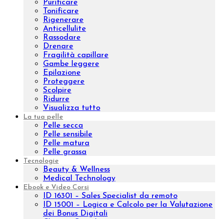
Velashape
Carbossiterapia
Epilazione laser ad Alessandrite
Benessere
Prodotti
Integratori
Aromaterapia
Kit
Linee
Aromatic natural oil
Aromatic sinergy
Oleum
Trattamenti
Indian Ritual
Pinda Eva
Esigenza
Nutrire
Idratare
Anti età
Effetto lifting
Purificare
Tonificare
Rigenerare
Anticellulite