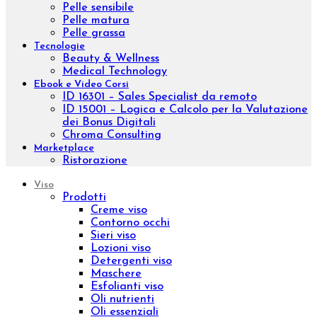
Pinda Eva
Esigenza
Nutrire
Idratare
Anti età
Effetto lifting
Purificare
Tonificare
Rigenerare
Anticellulite
Rassodare
Drenare
Fragilità capillare
Gambe leggere
Epilazione
Proteggere
Scolpire
Ridurre
Visualizza tutto
La tua pelle
Pelle secca
Pelle sensibile
Pelle matura
Pelle grassa
Tecnologie