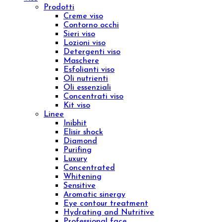
Ridurre
Visualizza tutto
La tua pelle
Pelle secca
Pelle sensibile
Pelle matura
Pelle grassa
Tecnologie
Beauty & Wellness
Medical Technology
Ebook e Video Corsi
ID 16301 – Sales Specialist da remoto
ID 15001 – Logica e Calcolo per la Valutazione
dei Bonus Digitali
Chroma Consulting
Marketplace
Ristorazione
Menu
Viso
Prodotti
Creme viso
Contorno occhi
Sieri viso