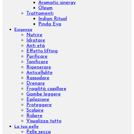
Aromatic sinergy
Dust
Luxury body
Concentrated
Wrap remodeling
Slim
Trattamenti
Brossage H2O
Lissaggio
Sculpture Wrap
Wrap Dren Massage
Velashape
Carbossiterapia
Epilazione laser ad Alessandrite
Benessere
Prodotti
Integratori
Aromaterapia
Kit
Linee
Aromatic natural oil
Aromatic sinergy
Oleum
Trattamenti
Indian Ritual