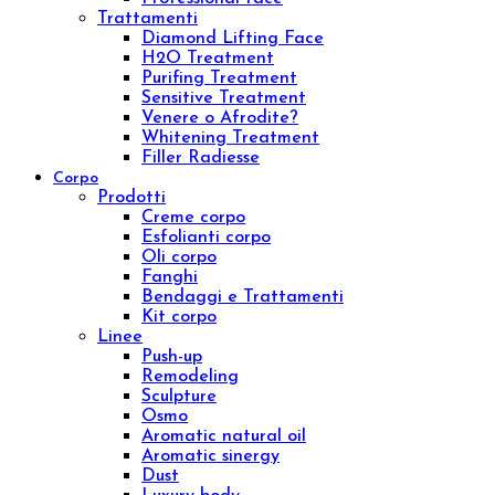
Lozioni viso
Detergenti viso
Maschere
Esfolianti viso
Oli nutrienti
Oli essenziali
Concentrati viso
Kit viso
Linee
Inibhit
Elisir shock
Diamond
Purifing
Luxury
Concentrated
Whitening
Sensitive
Aromatic sinergy
Eye contour treatment
Hydrating and Nutritive
Professional face
Trattamenti
Diamond Lifting Face
H2O Treatment
Purifing Treatment