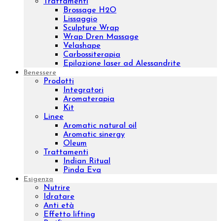
Corpo
Prodotti
Creme corpo
Esfolianti corpo
Oli corpo
Fanghi
Bendaggi e Trattamenti
Kit corpo
Linee
Push-up
Remodeling
Sculpture
Osmo
Aromatic natural oil
Aromatic sinergy
Dust
Luxury body
Concentrated
Wrap remodeling
Slim
Trattamenti
Brossage H2O
Lissaggio
Sculpture Wrap
Wrap Dren Massage