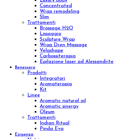
Sensitive Treatment
Venere o Afrodite?
Whitening Treatment
Filler Radiesse
Corpo
Prodotti
Creme corpo
Esfolianti corpo
Oli corpo
Fanghi
Bendaggi e Trattamenti
Kit corpo
Linee
Push-up
Remodeling
Sculpture
Osmo
Aromatic natural oil
Aromatic sinergy
Dust
Luxury body
Concentrated
Wrap remodeling
Slim
Trattamenti