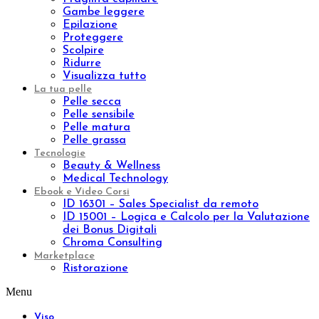
Aromaterapia
Kit
Linee
Aromatic natural oil
Aromatic sinergy
Oleum
Trattamenti
Indian Ritual
Pinda Eva
Esigenza
Nutrire
Idratare
Anti età
Effetto lifting
Purificare
Tonificare
Rigenerare
Anticellulite
Rassodare
Drenare
Fragilità capillare
Gambe leggere
Epilazione
Proteggere
Scolpire