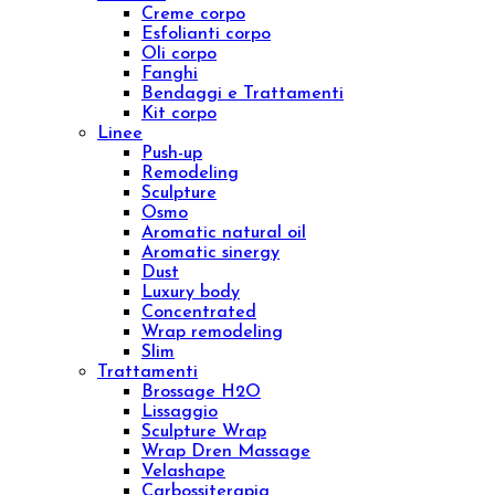
Elisir shock
Diamond
Purifing
Luxury
Concentrated
Whitening
Sensitive
Aromatic sinergy
Eye contour treatment
Hydrating and Nutritive
Professional face
Trattamenti
Diamond Lifting Face
H2O Treatment
Purifing Treatment
Sensitive Treatment
Venere o Afrodite?
Whitening Treatment
Filler Radiesse
Corpo
Prodotti
Creme corpo
Esfolianti corpo
Oli corpo
Fanghi