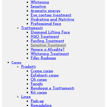
Marketplace
Ristorazione
Menu
Viso
Prodotti
Creme viso
Contorno occhi
Sieri viso
Lozioni viso
Detergenti viso
Maschere
Esfolianti viso
Oli nutrienti
Oli essenziali
Concentrati viso
Kit viso
Linee
Inibhit
Elisir shock
Diamond
Purifing
Luxury
Concentrated