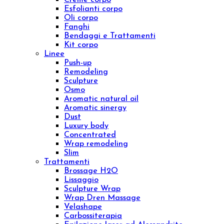
Kit viso
Linee
Inibhit
Elisir shock
Diamond
Purifing
Luxury
Concentrated
Whitening
Sensitive
Aromatic sinergy
Eye contour treatment
Hydrating and Nutritive
Professional face
Trattamenti
Diamond Lifting Face
H2O Treatment
Purifing Treatment
Sensitive Treatment
Venere o Afrodite?
Whitening Treatment
Filler Radiesse
Corpo
Prodotti
Creme corpo