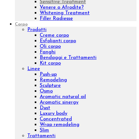
Lozioni viso
Detergenti viso
Maschere
Esfolianti viso
Oli nutrienti
Oli essenziali
Concentrati viso
Kit viso
Linee
Inibhit
Elisir shock
Diamond
Purifing
Luxury
Concentrated
Whitening
Sensitive
Aromatic sinergy
Eye contour treatment
Hydrating and Nutritive
Professional face
Trattamenti
Diamond Lifting Face
H2O Treatment
Purifing Treatment