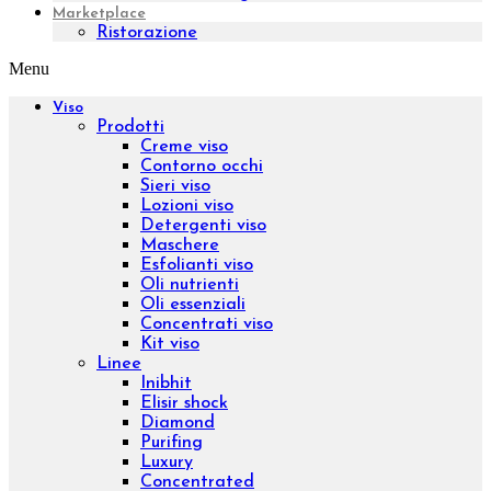
Tonificare
Rigenerare
Anticellulite
Rassodare
Drenare
Fragilità capillare
Gambe leggere
Epilazione
Proteggere
Scolpire
Ridurre
Visualizza tutto
La tua pelle
Pelle secca
Pelle sensibile
Pelle matura
Pelle grassa
Tecnologie
Beauty & Wellness
Medical Technology
Ebook e Video Corsi
ID 16301 – Sales Specialist da remoto
ID 15001 – Logica e Calcolo per la Valutazione
dei Bonus Digitali
Chroma Consulting