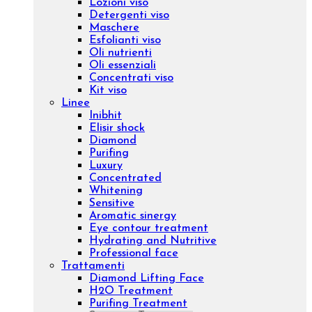
Chiama il +39 02 400 31 732 – Scrivi a
ufficioacquisti@evagroupitalia.com
Cerca
Account
Carrello
Menu
Cerca
Account
Carrello
Viso
Prodotti
Creme viso
Contorno occhi
Sieri viso