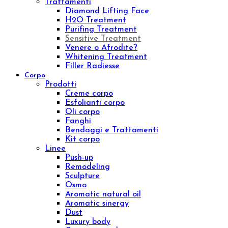
Creme viso
Contorno occhi
Sieri viso
Lozioni viso
Detergenti viso
Maschere
Esfolianti viso
Oli nutrienti
Oli essenziali
Concentrati viso
Kit viso
Linee
Inibhit
Elisir shock
Diamond
Purifing
Luxury
Concentrated
Whitening
Sensitive
Aromatic sinergy
Eye contour treatment
Hydrating and Nutritive
Professional face