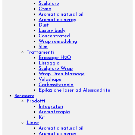
Whitening
Sensitive
Aromatic sinergy
Eye contour treatment
Hydrating and Nutritive
Professional face
Trattamenti
Diamond Lifting Face
H2O Treatment
Purifing Treatment
Sensitive Treatment
Venere o Afrodite?
Whitening Treatment
Filler Radiesse
Corpo
Prodotti
Creme corpo
Esfolianti corpo
Oli corpo
Fanghi
Bendaggi e Trattamenti
Kit corpo
Linee
Push-up
Remodeling