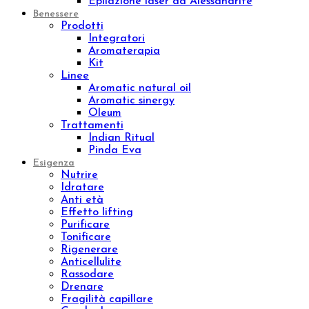
Esfolianti corpo
Oli corpo
Fanghi
Bendaggi e Trattamenti
Kit corpo
Linee
Push-up
Remodeling
Sculpture
Osmo
Aromatic natural oil
Aromatic sinergy
Dust
Luxury body
Concentrated
Wrap remodeling
Slim
Trattamenti
Brossage H2O
Lissaggio
Sculpture Wrap
Wrap Dren Massage
Velashape
Carbossiterapia
Epilazione laser ad Alessandrite