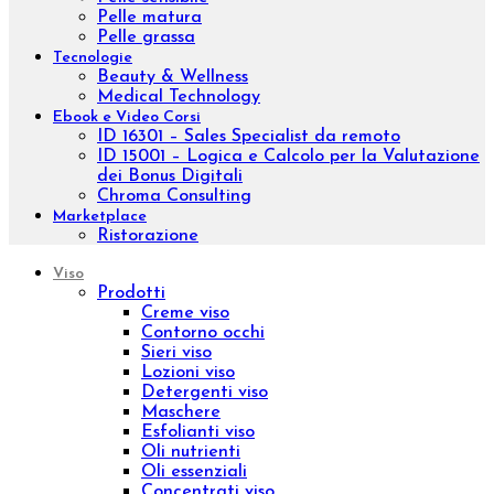
Oleum
Trattamenti
Indian Ritual
Pinda Eva
Esigenza
Nutrire
Idratare
Anti età
Effetto lifting
Purificare
Tonificare
Rigenerare
Anticellulite
Rassodare
Drenare
Fragilità capillare
Gambe leggere
Epilazione
Proteggere
Scolpire
Ridurre
Visualizza tutto
La tua pelle
Pelle secca
Pelle sensibile