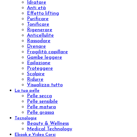
Concentrated
Wrap remodeling
Slim
Trattamenti
Brossage H2O
Lissaggio
Sculpture Wrap
Wrap Dren Massage
Velashape
Carbossiterapia
Epilazione laser ad Alessandrite
Benessere
Prodotti
Integratori
Aromaterapia
Kit
Linee
Aromatic natural oil
Aromatic sinergy
Oleum
Trattamenti
Indian Ritual
Pinda Eva
Esigenza
Nutrire