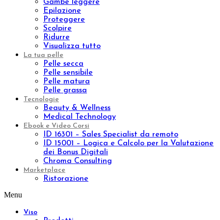
Benessere
Prodotti
Integratori
Aromaterapia
Kit
Linee
Aromatic natural oil
Aromatic sinergy
Oleum
Trattamenti
Indian Ritual
Pinda Eva
Esigenza
Nutrire
Idratare
Anti età
Effetto lifting
Purificare
Tonificare
Rigenerare
Anticellulite
Rassodare
Drenare
Fragilità capillare