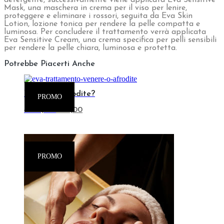
Benefici:
la tua pelle avrà un colorito naturale, uniforme e senza
rossori.
Il coupon ti dà diritto al trattamento a prezzo speciale di 59€
anziché 150€ ed è valido una sola volta e su un solo trattamento.
Dopo l’acquisto il nostro Staff ti contatterà per fissare il tuo
appuntamento nel centro Eva che preferisci.
Sensitive
Treatment
ADD TO CART
quantity
Pagamenti
dilazionati
Consegna rapida
Spedizione gratuita oltre i 49€
La pelle sensibile ha necessità di delicatezza e questo
trattamento utilizza solo principi attivi lenitivi e anti
arrossamento uniti a delicatissime manualità per una pelle
dal colorito uniforme e naturale.
Eva Sensitive Treatment
è un trattamento specifico per
pelli sensibili che si arrossano facilmente con couperose. Il
trattamento comprende come primo passaggio una pulizia
del viso Eva Cleansing Cream, soffice e pannosa crema
detergente, successivamente viene applicata Eva Sensitive