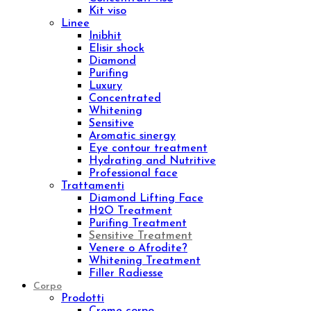
Pelle matura
Pelle grassa
Tecnologie
Beauty & Wellness
Medical Technology
Ebook e Video Corsi
ID 16301 – Sales Specialist da remoto
ID 15001 – Logica e Calcolo per la Valutazione
dei Bonus Digitali
Chroma Consulting
Marketplace
Ristorazione
Viso
Prodotti
Creme viso
Contorno occhi
Sieri viso
Lozioni viso
Detergenti viso
Maschere
Esfolianti viso
Oli nutrienti
Oli essenziali
Concentrati viso