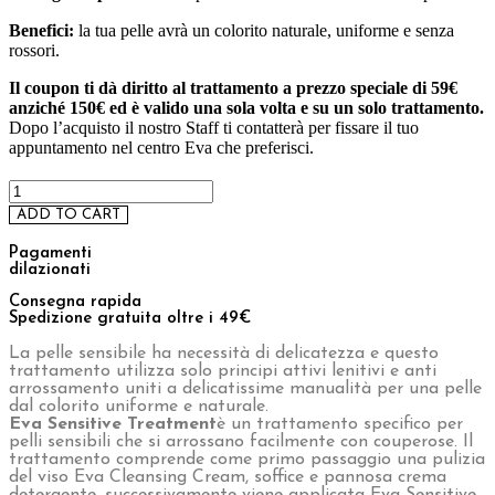
ID 16301 – Sales Specialist da remoto
ID 15001 – Logica e Calcolo per la Valutazione
dei Bonus Digitali
Chroma Consulting
Marketplace
Ristorazione
Home
/
Shop
/
Trattamenti eva
/ Sensitive Treatment
Sensitive Treatment
Original
Current
€
150,00
€
59,00
price
price
was:
is:
Trattamento viso per la pelle sensibile.
€150,00.
€59,00.
Cos’è:
Un trattamento che grazie all’utilizzo di preziosi principi
attivi idratanti, idrolipidici e ammorbidenti di estrema delicatezza,
lenisce e far ritrovare comfort alla pelle più sensibile.
Consigliato per:
chi ha la pelle del viso sensibile e con couperose.