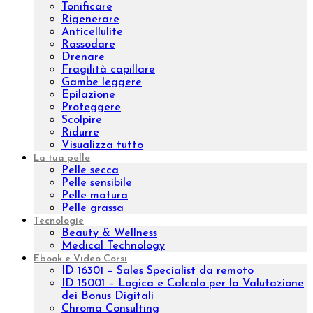
Brossage H2O
Lissaggio
Sculpture Wrap
Wrap Dren Massage
Velashape
Carbossiterapia
Epilazione laser ad Alessandrite
Benessere
Prodotti
Integratori
Aromaterapia
Kit
Linee
Aromatic natural oil
Aromatic sinergy
Oleum
Trattamenti
Indian Ritual
Pinda Eva
Esigenza
Nutrire
Idratare
Anti età
Effetto lifting
Purificare