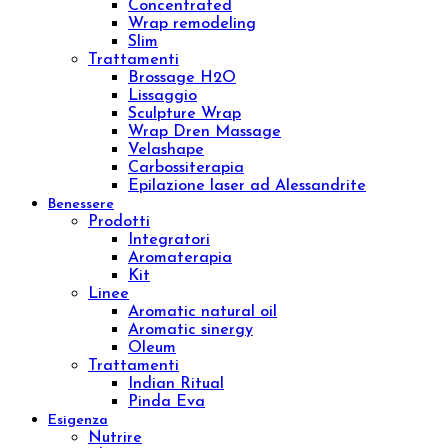
Trattamenti
Diamond Lifting Face
H2O Treatment
Purifing Treatment
Sensitive Treatment
Venere o Afrodite?
Whitening Treatment
Filler Radiesse
Corpo
Prodotti
Creme corpo
Esfolianti corpo
Oli corpo
Fanghi
Bendaggi e Trattamenti
Kit corpo
Linee
Push-up
Remodeling
Sculpture
Osmo
Aromatic natural oil
Aromatic sinergy
Dust
Luxury body