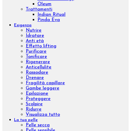
Sculpture
Osmo
Aromatic natural oil
Aromatic sinergy
Dust
Luxury body
Concentrated
Wrap remodeling
Slim
Trattamenti
Brossage H2O
Lissaggio
Sculpture Wrap
Wrap Dren Massage
Velashape
Carbossiterapia
Epilazione laser ad Alessandrite
Benessere
Prodotti
Integratori
Aromaterapia
Kit
Linee
Aromatic natural oil
Aromatic sinergy