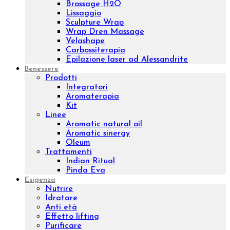
Sensitive Treatment
Venere o Afrodite?
Whitening Treatment
Filler Radiesse
Corpo
Prodotti
Creme corpo
Esfolianti corpo
Oli corpo
Fanghi
Bendaggi e Trattamenti
Kit corpo
Linee
Push-up
Remodeling
Sculpture
Osmo
Aromatic natural oil
Aromatic sinergy
Dust
Luxury body
Concentrated
Wrap remodeling
Slim
Trattamenti