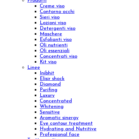
Gambe leggere
Epilazione
Proteggere
Scolpire
Ridurre
Visualizza tutto
La tua pelle
Pelle secca
Pelle sensibile
Pelle matura
Pelle grassa
Tecnologie
Beauty & Wellness
Medical Technology
Ebook e Video Corsi
ID 16301 – Sales Specialist da remoto
ID 15001 – Logica e Calcolo per la Valutazione
dei Bonus Digitali
Chroma Consulting
Marketplace
Ristorazione
Menu
Viso
Prodotti