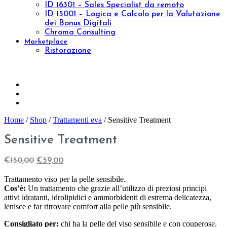
Idratare
Anti età
Effetto lifting
Purificare
Tonificare
Rigenerare
Anticellulite
Rassodare
Drenare
Fragilità capillare
Gambe leggere
Epilazione
Proteggere
Scolpire
Ridurre
Visualizza tutto
La tua pelle
Pelle secca
Pelle sensibile
Pelle matura
Pelle grassa
Tecnologie
Beauty & Wellness
Medical Technology
Ebook e Video Corsi