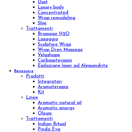
Professional face
Trattamenti
Diamond Lifting Face
H2O Treatment
Purifing Treatment
Sensitive Treatment
Venere o Afrodite?
Whitening Treatment
Filler Radiesse
Corpo
Prodotti
Creme corpo
Esfolianti corpo
Oli corpo
Fanghi
Bendaggi e Trattamenti
Kit corpo
Linee
Push-up
Remodeling
Sculpture
Osmo
Aromatic natural oil
Aromatic sinergy
Dust