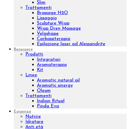
Purifing Treatment
Sensitive Treatment
Venere o Afrodite?
Whitening Treatment
Filler Radiesse
Corpo
Prodotti
Creme corpo
Esfolianti corpo
Oli corpo
Fanghi
Bendaggi e Trattamenti
Kit corpo
Linee
Push-up
Remodeling
Sculpture
Osmo
Aromatic natural oil
Aromatic sinergy
Dust
Luxury body
Concentrated
Wrap remodeling
Slim