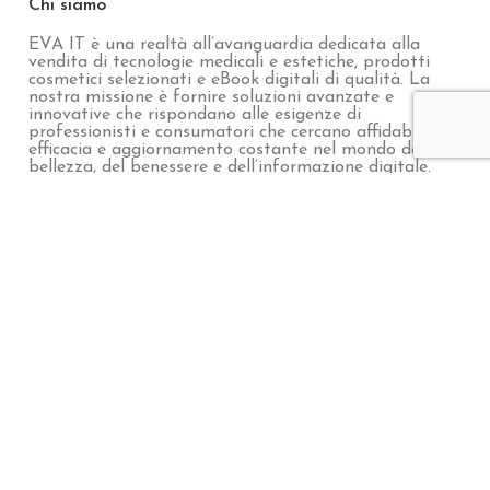
Concentrated Synergy Vitamin +C
€
165,33
Inibhit Jaluronic Cream 9X
€
162,38
Glico Peel
€
171,24
Aromatic Oil Baobab
€
97,43
Chi siamo