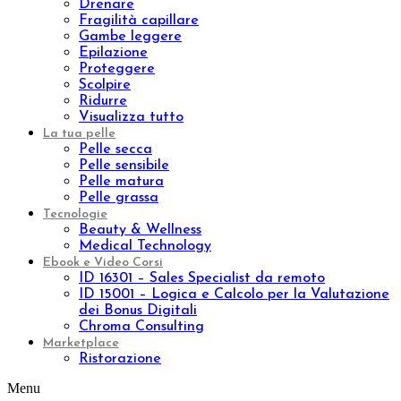
Carbossiterapia
Epilazione laser ad Alessandrite
Benessere
Prodotti
Integratori
Aromaterapia
Kit
Linee
Aromatic natural oil
Aromatic sinergy
Oleum
Trattamenti
Indian Ritual
Pinda Eva
Esigenza
Nutrire
Idratare
Anti età
Effetto lifting
Purificare
Tonificare
Rigenerare
Anticellulite
Rassodare
Drenare