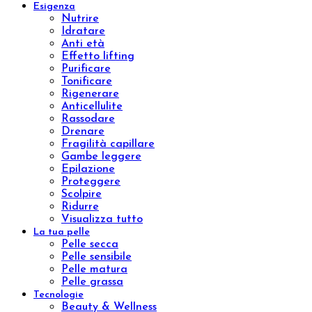
Luxury body
Concentrated
Wrap remodeling
Slim
Trattamenti
Brossage H2O
Lissaggio
Sculpture Wrap
Wrap Dren Massage
Velashape
Carbossiterapia
Epilazione laser ad Alessandrite
Benessere
Prodotti
Integratori
Aromaterapia
Kit
Linee
Aromatic natural oil
Aromatic sinergy
Oleum
Trattamenti
Indian Ritual
Pinda Eva
Esigenza