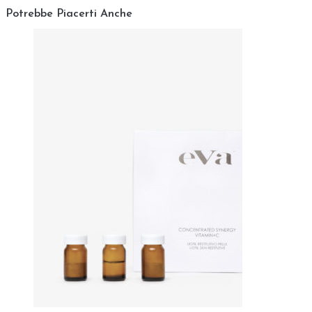
occhi e mucose; dopo il trattamento evitare l’esposizione al
sole.
Applicare il prodotto con i polpastrelli delle dita con
movimenti circolari e lenti. Lasciare in posa 10 minuti,
quindi con l’ausilio di un batuffolo di cotone eseguire
movimenti circolari e lenti al fine di favorire l’azione
esfoliante. Risciacquare con acqua tiepida.
Principi Attivi:
ALFAIDROSSIACIDI (A.H.A.) (lactic acid, citric acid, malic
acid,
Camelia sinensis extract
)
Gli alfaidrossiacidi sono una famiglia di acidi
abbondantemente presenti in natura, soprattutto in
frutta e verdura, noti al grande pubblico per la loro azione
esfoliante. un effetto meno noto ma estremamente
importante a livello cosmetico è costituito dal loro elevato
potere idratante ed ammorbidente che dona all’epidermide
elasticità e luminosità.
Poiché alcuni A.H.A. possono dar luogo a fenomeni irritanti
è stato scelto di usare una particolare miscela di questi
ultimi (lactic acid, malic acid, citric acid) con un estratto di
the camelia sinensis) avente proprietà emollienti lenitive.