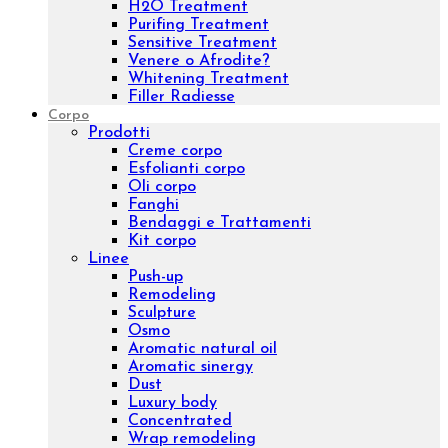
Sieri viso
Lozioni viso
Detergenti viso
Maschere
Esfolianti viso
Oli nutrienti
Oli essenziali
Concentrati viso
Kit viso
Linee
Inibhit
Elisir shock
Diamond
Purifing
Luxury
Concentrated
Whitening
Sensitive
Aromatic sinergy
Eye contour treatment
Hydrating and Nutritive
Professional face
Trattamenti
Diamond Lifting Face
H2O Treatment