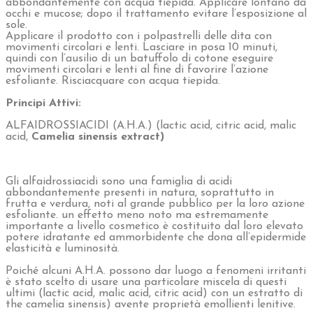
Rinnovatore e schiarente agli acidi – 30 ml
Cos’é:
morbido gel a base di alfaidrossiacidi, per uso domiciliare
Consigliato per:
pelli spesse, grasse, con pori dilatati, con macchie
cutanee scure e rughe.
Benefici:
esfolia delicatamente l’epidermide riducendo la profondità
delle rughe, schiarendo le macchie e conferendo alla pelle
compattezza e luminosità.
Out of stock
Pagamenti
dilazionati
Consegna rapida
Spedizione gratuita oltre i 49€
Gel ricco in alfaidrossiacidi ad elevato effetto esfoliante,
indicato per trattare pelli con rughe, segni di precoce
invecchiamento, discromie. Grazie alla presenza di estratto
di the verde, dalle proprietà lenitive ed emollienti, il
prodotto può essere utilizzato anche su pelli sensibili. È
tuttavia consigliabile testare il prodotto su una piccola
zona.
Qualora si verificasse eccessivo pizzicore o arrossamento
cutaneo, sospendere il trattamento e sciacquare
abbondantemente con acqua tiepida. Applicare lontano da