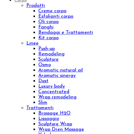
Oli essenziali
Concentrati viso
Kit viso
Linee
Inibhit
Elisir shock
Diamond
Purifing
Luxury
Concentrated
Whitening
Sensitive
Aromatic sinergy
Eye contour treatment
Hydrating and Nutritive
Professional face
Trattamenti
Diamond Lifting Face
H2O Treatment
Purifing Treatment
Sensitive Treatment
Venere o Afrodite?
Whitening Treatment
Filler Radiesse
Corpo