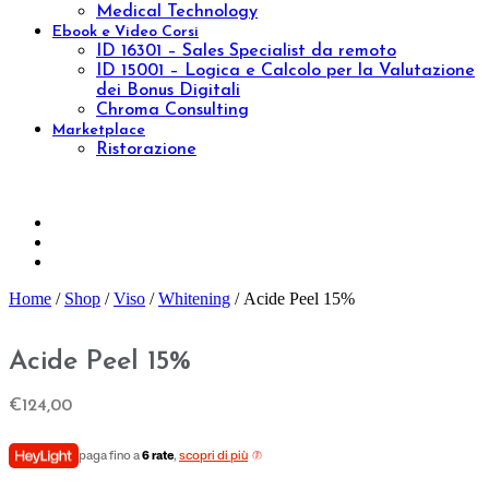
Nutrire
Idratare
Anti età
Effetto lifting
Purificare
Tonificare
Rigenerare
Anticellulite
Rassodare
Drenare
Fragilità capillare
Gambe leggere
Epilazione
Proteggere
Scolpire
Ridurre
Visualizza tutto
La tua pelle
Pelle secca
Pelle sensibile
Pelle matura
Pelle grassa
Tecnologie
Beauty & Wellness
Medical Technology