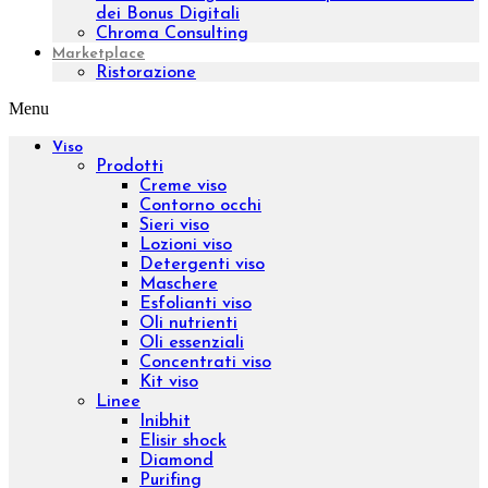
Purificare
Tonificare
Rigenerare
Anticellulite
Rassodare
Drenare
Fragilità capillare
Gambe leggere
Epilazione
Proteggere
Scolpire
Ridurre
Visualizza tutto
La tua pelle
Pelle secca
Pelle sensibile
Pelle matura
Pelle grassa
Tecnologie
Beauty & Wellness
Medical Technology
Ebook e Video Corsi
ID 16301 – Sales Specialist da remoto
ID 15001 – Logica e Calcolo per la Valutazione
dei Bonus Digitali