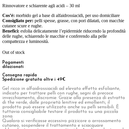
Ebook e Video Corsi
ID 16301 – Sales Specialist da remoto
ID 15001 – Logica e Calcolo per la Valutazione
dei Bonus Digitali
Chroma Consulting
Marketplace
Ristorazione
Home
/
Shop
/
Viso
/
Whitening
/ Acide Peel 15%
Acide Peel 15%
€
124,00
paga fino a
6 rate
,
scopri di più