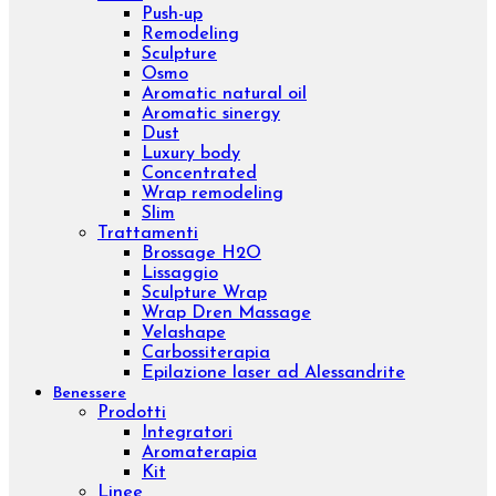
Concentrated
Whitening
Sensitive
Aromatic sinergy
Eye contour treatment
Hydrating and Nutritive
Professional face
Trattamenti
Diamond Lifting Face
H2O Treatment
Purifing Treatment
Sensitive Treatment
Venere o Afrodite?
Whitening Treatment
Filler Radiesse
Corpo
Prodotti
Creme corpo
Esfolianti corpo
Oli corpo
Fanghi
Bendaggi e Trattamenti
Kit corpo
Linee
Push-up