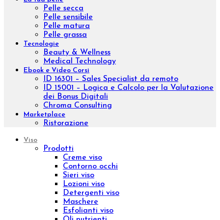
Aromatic natural oil
Aromatic sinergy
Oleum
Trattamenti
Indian Ritual
Pinda Eva
Esigenza
Nutrire
Idratare
Anti età
Effetto lifting
Purificare
Tonificare
Rigenerare
Anticellulite
Rassodare
Drenare
Fragilità capillare
Gambe leggere
Epilazione
Proteggere
Scolpire
Ridurre
Visualizza tutto
La tua pelle