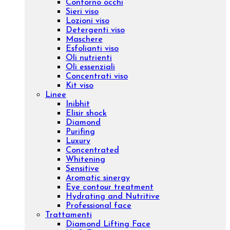
Chiama il +39 02 400 31 732 – Scrivi a
ufficioacquisti@evagroupitalia.com
Cerca
Account
Carrello
Menu
Cerca
Account
Carrello
Viso
Prodotti
Creme viso
Contorno occhi