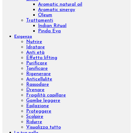
Remodeling
Sculpture
Osmo
Aromatic natural oil
Aromatic sinergy
Dust
Luxury body
Concentrated
Wrap remodeling
Slim
Trattamenti
Brossage H2O
Lissaggio
Sculpture Wrap
Wrap Dren Massage
Velashape
Carbossiterapia
Epilazione laser ad Alessandrite
Benessere
Prodotti
Integratori
Aromaterapia
Kit
Linee