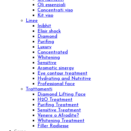
Pelle secca
Pelle sensibile
Pelle matura
Pelle grassa
Tecnologie
Beauty & Wellness
Medical Technology
Ebook e Video Corsi
ID 16301 – Sales Specialist da remoto
ID 15001 – Logica e Calcolo per la Valutazione
dei Bonus Digitali
Chroma Consulting
Marketplace
Ristorazione
Viso
Prodotti
Creme viso
Contorno occhi
Sieri viso
Lozioni viso
Detergenti viso
Maschere
Esfolianti viso
Oli nutrienti