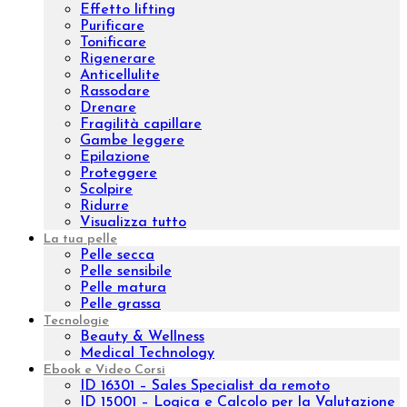
Trattamenti
Brossage H2O
Lissaggio
Sculpture Wrap
Wrap Dren Massage
Velashape
Carbossiterapia
Epilazione laser ad Alessandrite
Benessere
Prodotti
Integratori
Aromaterapia
Kit
Linee
Aromatic natural oil
Aromatic sinergy
Oleum
Trattamenti
Indian Ritual
Pinda Eva
Esigenza
Nutrire
Idratare
Anti età
Effetto lifting