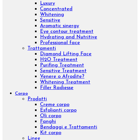
Chroma Consulting
Marketplace
Ristorazione
Menu
Viso
Prodotti
Creme viso
Contorno occhi
Sieri viso
Lozioni viso
Detergenti viso
Maschere
Esfolianti viso
Oli nutrienti
Oli essenziali
Concentrati viso
Kit viso
Linee
Inibhit
Elisir shock
Diamond
Purifing
Luxury