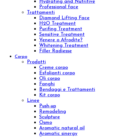
Viso
Prodotti
Creme viso
Contorno occhi
Sieri viso
Lozioni viso
Detergenti viso
Maschere
Esfolianti viso
Oli nutrienti
Oli essenziali
Concentrati viso
Kit viso
Linee
Inibhit
Elisir shock
Diamond
Purifing
Luxury
Concentrated
Whitening
Sensitive
Aromatic sinergy
Eye contour treatment
Hydrating and Nutritive