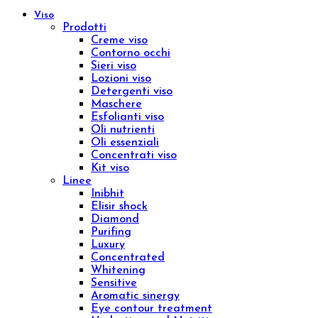
Fragilità capillare
Gambe leggere
Epilazione
Proteggere
Scolpire
Ridurre
Visualizza tutto
La tua pelle
Pelle secca
Pelle sensibile
Pelle matura
Pelle grassa
Tecnologie
Beauty & Wellness
Medical Technology
Ebook e Video Corsi
ID 16301 – Sales Specialist da remoto
ID 15001 – Logica e Calcolo per la Valutazione
dei Bonus Digitali
Chroma Consulting
Marketplace
Ristorazione
Menu